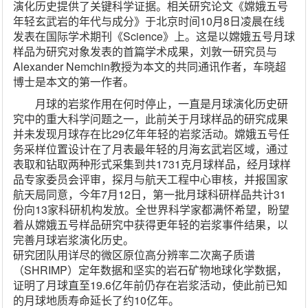
演化历史提供了关键科学证据。相关研究论文《嫦娥五号
年轻玄武岩的年代与成分》于北京时间10月8日凌晨在线
发表在国际学术期刊《Science》上。这是以嫦娥五号月球
样品为研究对象发表的首篇学术成果，刘敦一研究员与
Alexander Nemchin教授为本文的共同通讯作者，车晓超
博士是本文的第一作者。
月球的岩浆作用在何时停止，一直是月球演化历史研
究中的重大科学问题之一，此前关于月球样品的研究成果
并未发现月球存在比29亿年年轻的岩浆活动。嫦娥五号任
务采样位置设计在了月表最年轻的月海玄武岩区域，通过
表取和钻取两种形式采集到共1731克月球样品，经月球样
品专家委员会评审，探月与航天工程中心审核，并报国家
航天局同意，今年7月12日，第一批月球科研样品共计31
份向13家科研机构发放。全世界科学家都满怀希望，盼望
着从嫦娥五号样品研究中获得更年轻的岩浆事件结果，以
完善月球岩浆演化历史。
研究团队用详尽的微区原位高分辨率二次离子质谱
（SHRIMP）定年数据和坚实的岩石矿物地球化学数据，
证明了月球直至19.6亿年前仍存在岩浆活动，使此前已知
的月球地质寿命延长了约10亿年。