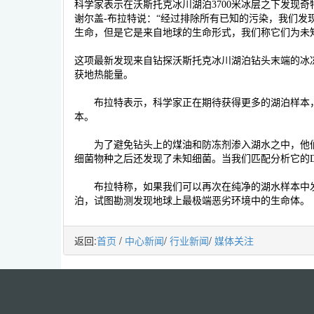
科学家表示在沃斯托克冰川湖泊3700米冰层之下发现
谢尔盖-布拉特说：“经过排除所有已知的污染，我们发
生命，但是它是来自地球的生命形式，我们称它们为未
这项最新发现来自钻探沃斯托克冰川湖泊钻头末端的冰
获地热能量。
布拉特表示，科学家正在期待获得更多的湖泊样本，
本。
为了避免钻头上的煤油和防冻剂渗入湖水之中，他们
细菌物种之后还发现了未知细菌。当我们匹配分析它的D
布拉特称，如果我们可以再次在纯净的湖水样本中发
泊，试图勘测发现地球上最极端恶劣环境中的生命体。
返回:
首页
/
中心新闻
/
行业新闻
/
媒体关注