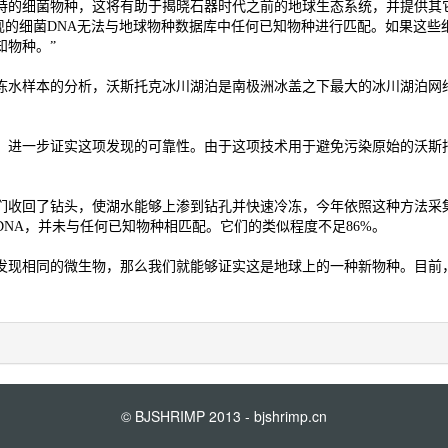
奇特的细菌物种，这将有助于揭晓石器时代之前的地球生态系统，并提供
现的细菌DNA无法与地球物种数据库中任何已知物种进行匹配。如果这
知物种。”
冻水样本的分析，沃斯托克冰川湖泊是南极洲冰盖之下最大的冰川湖泊网络
进一步证实这项发现的可靠性。由于这项技术用于避免污染原始的沃斯托
收回了钻头，使湖水能够上渗到钻孔并快速冷冻，今年依照这种方法采集
NA，并未与任何已知物种相匹配。它们的类似程度不足86%。
现相同的微生物，那么我们就能够证实这是地球上的一种新物种。目前，
© BJSHRIMP 2013 - bjshrimp.cn